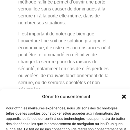
méthode raffinée permet d’ouvrir une porte
verrouillée sans causer de dommages à la
serrure ni à la porte elle-même, dans de
nombreuses situations.
Il est important de noter que bien que
l’ouverture fine soit une solution pratique et
économique, il existe des circonstances où il
peut être recommandé en définitive de
changer la serrure pour des raisons de
sécurité, notamment en cas de clés perdues
ou volées, de mauvais fonctionnement de la
serrure, ou de serrures obsolètes et non
sécurisées.
Gérer le consentement
Cette réserve étant précisée, explorons à
présent les avantages tangibles que procure
Pour offrir les meilleures expériences, nous utilisons des technologies
telles que les cookies pour stocker et/ou accéder aux informations des
cette approche, grâce au savoir-faire d’un
appareils. Le fait de consentir à ces technologies nous permettra de traiter
serrurier spécialisé dans l’ouverture fine :
des données telles que le comportement de navigation ou les ID uniques
sur ce site. Le fait de ne pas consentir ou de retirer son consentement peut