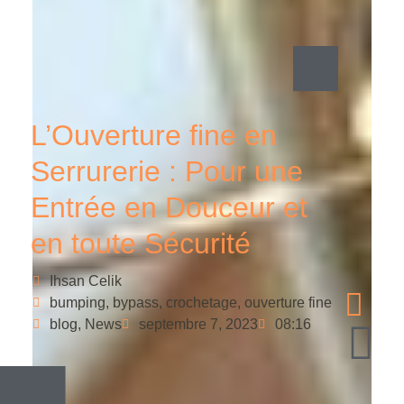
L’Ouverture fine en
Serrurerie : Pour une
Entrée en Douceur et
en toute Sécurité
Ihsan Celik
bumping
,
bypass
,
crochetage
,
ouverture fine
blog
,
News
septembre 7, 2023
08:16